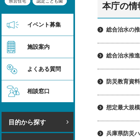
県営住宅
認定こども園
本庁の情
イベント募集
総合治水の推
施設案内
総合治水推進
よくある質問
防災教育資料
相談窓口
想定最大規模
目的から探す
兵庫県防災ハ