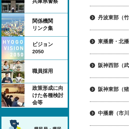
兵庫県警察
丹波東部（竹
関係機関
リンク集
東播磨・北播
ビジョン
2050
阪神西部（武
職員採用
政策形成に向
阪神東部（猪
けた各種検討
会等
中播磨（市川