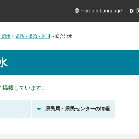
Foreign Language
・環境
>
道路・港湾・河川
> 総合治水
水
て掲載しています。
県民局・県民センターの情報