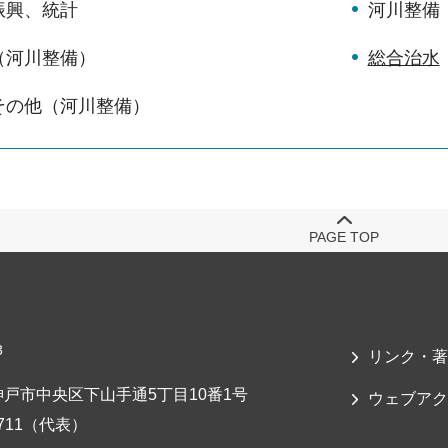
振興、統計
河川整備
（河川整備）
総合治水
その他（河川整備）
PAGE TOP
3
リンク・著
戸市中央区下山手通5丁目10番1号
ウェブアク
-7711（代表）