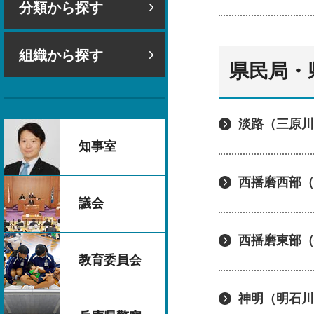
分類から探す
組織から探す
県民局・
淡路（三原川
知事室
西播磨西部（
議会
西播磨東部（
教育委員会
神明（明石川