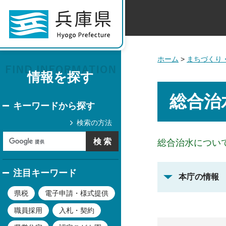
ホーム
>
まちづくり
情報を探す
総合治
キーワードから探す
検索の方法
総合治水につい
注目キーワード
本庁の情報
県税
電子申請・様式提供
職員採用
入札・契約