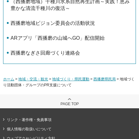
（西播磨地域）千種川水系自然再生計画～実践！恵み
豊かな清流千種川の復活～
西播磨地域ビジョン委員会の活動状況
ARアプリ「西播磨の山城へGO」配信開始
西播磨なぎさ回廊づくり連絡会
ホーム
>
地域・交流・観光
>
地域づくり・県民運動
>
西播磨県民局
> 地域づく
り活動団体・グループのPR支援について
PAGE TOP
リンク・著作権・免責事項
個人情報の取扱いについて
ウェブアクセシビリティ方針