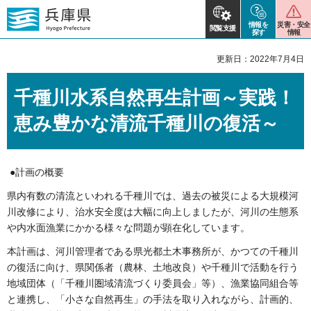
情報を
災害・安全
閲覧支援
探す
情報
更新日：2022年7月4日
千種川水系自然再生計画～実践！
恵み豊かな清流千種川の復活～
●計画の概要
県内有数の清流といわれる千種川では、過去の被災による大規模河
川改修により、治水安全度は大幅に向上しましたが、河川の生態系
や内水面漁業にかかる様々な問題が顕在化しています。
本計画は、河川管理者である県光都土木事務所が、かつての千種川
の復活に向け、県関係者（農林、土地改良）や千種川で活動を行う
地域団体（「千種川圏域清流づくり委員会」等）、漁業協同組合等
と連携し、「小さな自然再生」の手法を取り入れながら、計画的、