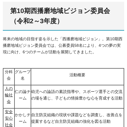
第10期西播磨地域ビジョン委員会
（令和2～3年度）
将来の地域の目指す姿を示した「西播磨地域ビジョン」。第10期西
播磨地域ビジョン委員会では、公募委員58名により、4つの夢の実
現に向け、6つのチームが活動を展開してきました。
分科
グループ
活動概要
会
名
人の
仁の論チ
幼児への論語の素読指導や、スポーツ選手との交流
輪社
ーム
の場を通じ、子どもの情操豊かな心を育成する活動
会
安全
かかしチ
自主防災組織の現状や課題などを調査し、改善点を
安心
ーム
提案するなど自主防災組織の強化を図る活動
社会