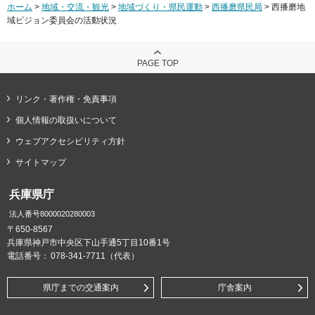
ホーム
>
地域・交流・観光
>
地域づくり・県民運動
>
西播磨県民局
> 西播磨地
域ビジョン委員会の活動状況
PAGE TOP
リンク・著作権・免責事項
個人情報の取扱いについて
ウェブアクセシビリティ方針
サイトマップ
兵庫県庁
法人番号8000020280003
〒650-8567
兵庫県神戸市中央区下山手通5丁目10番1号
電話番号：
078-341-7711（代表）
県庁までの交通案内
庁舎案内