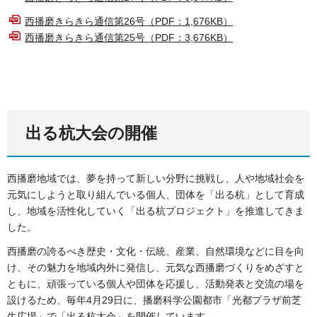
西播磨きらきら通信第26号（PDF：1,676KB）
西播磨きらきら通信第25号（PDF：3,676KB）
出る杭大会の開催
西播磨地域では、夢を持って新しい分野に挑戦し、人や地域社会を
元気にしようと取り組んでいる個人、団体を「出る杭」として育成
し、地域を活性化していく「出る杭プロジェクト」を推進してきま
した。
西播磨の誇るべき歴史・文化・伝統、産業、自然環境などに目を向
け、その魅力を地域内外に発信し、元気な西播磨づくりをめざすと
ともに、頑張っている個人や団体を応援し、活動発表と交流の場を
設けるため、毎年4月29日に、播磨科学公園都市「光都プラザ前芝
生広場」で「出る杭大会」を開催しています。