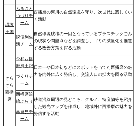
ふるさと
西播磨の河川の自然環境を守り、次世代に残してい
つづりチ
く活動
ーム
環境
王国
自然環境破壊の一因となっているプラスチックごみ
脱便利生
の現状や問題点などを調査し、ゴミの減量化を推進
活チーム
する改善方策を探る活動
令和西播
磨風土記
日本一や日本初などにスポットを当てた西播磨の魅
力を内外に広く発信し、交流人口の拡大を図る活動
づくりチ
きら
ーム
きら
西播
西播磨沿
磨
鉄道沿線周辺の見どころ、グルメ、特産物等を紹介
線ぶらり
した観光マップを作成し、地域外に西播磨の魅力を
再発見チ
発信する活動
ーム