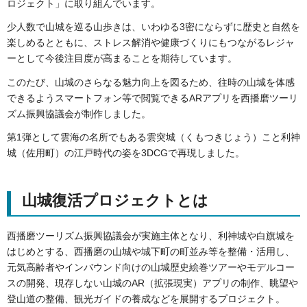
ロジェクト」に取り組んでいます。
少人数で山城を巡る山歩きは、いわゆる3密にならずに歴史と自然を
楽しめるとともに、ストレス解消や健康づくりにもつながるレジャ
ーとして今後注目度が高まることを期待しています。
このたび、山城のさらなる魅力向上を図るため、往時の山城を体感
できるようスマートフォン等で閲覧できるARアプリを西播磨ツーリ
ズム振興協議会が制作しました。
第1弾として雲海の名所でもある
雲突城（くもつきじょう）
こと利神
城（佐用町）の江戸時代の姿を3DCGで再現しました。
山城復活プロジェクトとは
西播磨ツーリズム振興協議会が実施主体となり、利神城や白旗城を
はじめとする、西播磨の山城や城下町の町並み等を整備・活用し、
元気高齢者やインバウンド向けの山城歴史絵巻ツアーやモデルコー
スの開発、現存しない山城のAR（拡張現実）アプリの制作、眺望や
登山道の整備、観光ガイドの養成などを展開するプロジェクト。