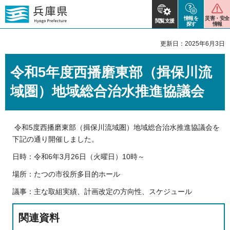
情報を
災害・安全
閲覧支援
探す
情報
更新日：2025年6月3日
令和5年度西播磨東部（揖保川流
域圏）地域総合治水推進協議会
令和5度西播磨東部（揖保川流域圏）地域総合治水推進協議会を
下記の通り開催しました。
日時：令和6年3月26日（火曜日）10時～
場所：たつの市役所多目的ホール
議事：主な取組実績、計画改定の方向性、スケジュール
関連資料