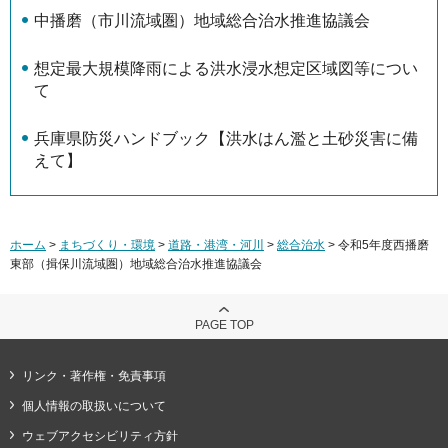
中播磨（市川流域圏）地域総合治水推進協議会
想定最大規模降雨による洪水浸水想定区域図等につい
て
兵庫県防災ハンドブック【洪水はん濫と土砂災害に備
えて】
ホーム
>
まちづくり・環境
>
道路・港湾・河川
>
総合治水
> 令和5年度西播磨
東部（揖保川流域圏）地域総合治水推進協議会
PAGE TOP
リンク・著作権・免責事項
個人情報の取扱いについて
ウェブアクセシビリティ方針