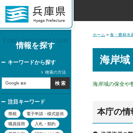
ホーム
>
食・農林水
情報を探す
海岸域
キーワードから探す
検索の方法
海岸域の保全や
注目キーワード
本庁の情
県税
電子申請・様式提供
職員採用
入札・契約