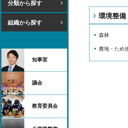
分類から探す
環境整備
組織から探す
森林
農地・ため
知事室
議会
教育委員会