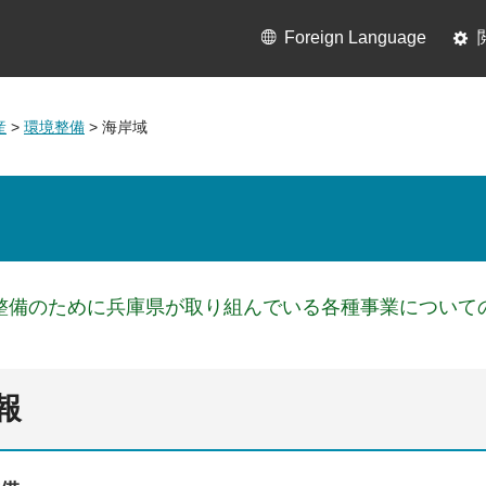
Foreign Language
産
>
環境整備
> 海岸域
整備のために兵庫県が取り組んでいる各種事業について
報