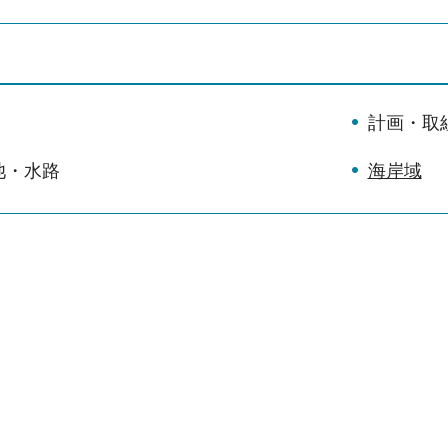
計画・取
池・水路
海岸域