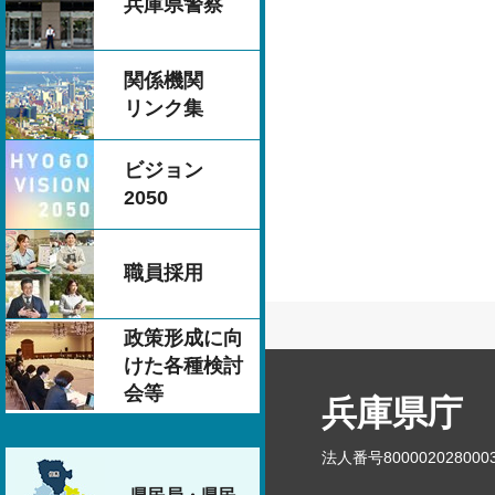
兵庫県警察
関係機関
リンク集
ビジョン
2050
職員採用
政策形成に向
けた各種検討
会等
兵庫県庁
法人番号800002028000