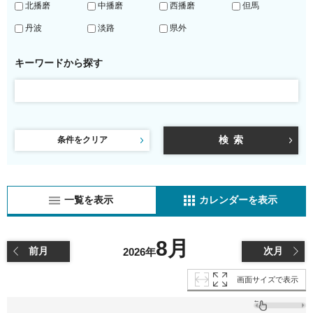
北播磨
中播磨
西播磨
但馬
丹波
淡路
県外
キーワードから探す
条件をクリア
一覧を表示
カレンダーを表示
8月
前月
次月
2026年
画面サイズで表示