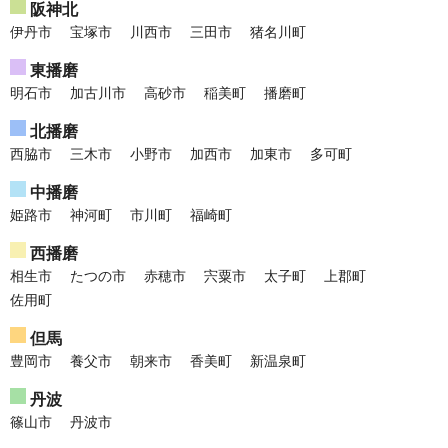
阪神北
伊丹市
宝塚市
川西市
三田市
猪名川町
東播磨
明石市
加古川市
高砂市
稲美町
播磨町
北播磨
西脇市
三木市
小野市
加西市
加東市
多可町
中播磨
姫路市
神河町
市川町
福崎町
西播磨
相生市
たつの市
赤穂市
宍粟市
太子町
上郡町
佐用町
但馬
豊岡市
養父市
朝来市
香美町
新温泉町
丹波
篠山市
丹波市