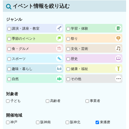
イベント情報を絞り込む
ジャンル
講演・講座・教室
学習・体験
季節のイベント
祭り
食・グルメ
文化・芸術
スポーツ
歴史
趣味・暮らし
健康・福祉
自然
その他
対象者
子ども
高齢者
事業者
開催地域
神戸
阪神南
阪神北
東播磨