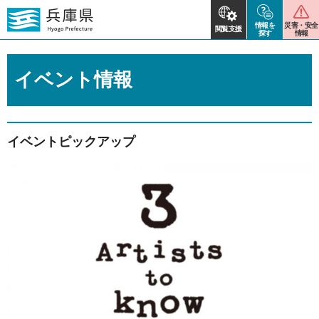
情報を
災害・安全
閲覧支援
探す
情報
イベント情報
イベントピックアップ
2