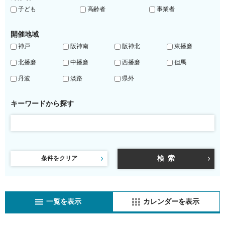
子ども
高齢者
事業者
開催地域
神戸
阪神南
阪神北
東播磨
北播磨
中播磨
西播磨
但馬
丹波
淡路
県外
キーワードから探す
条件をクリア
一覧を表示
カレンダーを表示