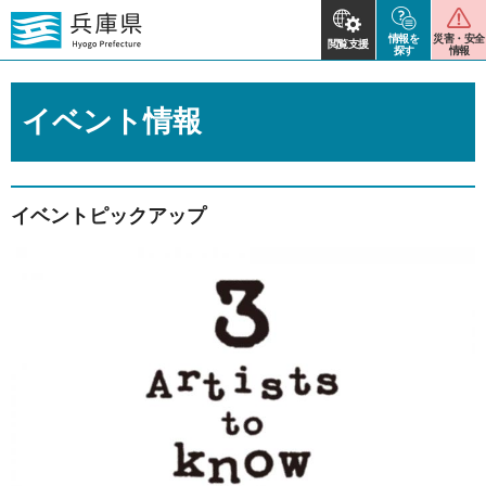
情報を
災害・安全
閲覧支援
探す
情報
イベント情報
イベントピックアップ
2