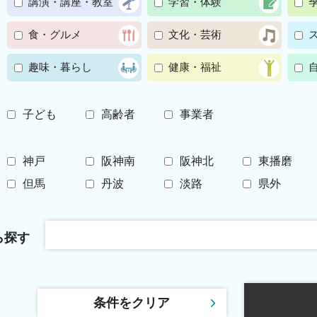
講演・講座・教室
学習・体験
食・グルメ
文化・芸術
趣味・暮らし
健康・福祉
子ども
高齢者
事業者
神戸
阪神南
阪神北
東播磨
但馬
丹波
淡路
県外
ら探す
条件をクリア