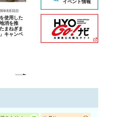
イベント情報
26年8月31日
2026年8月11日～2026年8月23日
2026年6月27日 1
月6日 17時00分
を使用した
『第30回六甲山の災害
地消を推
展』の開催
兵庫陶芸美
たまねぎま
こども学芸員
」キャンペ
「夏のこども
（丹波篠山市