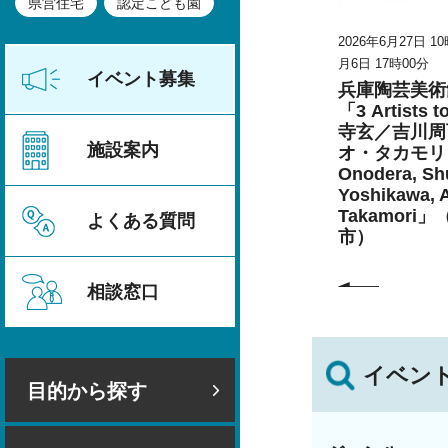
県営住宅
認定こども園
026年8月23日
2026年6月27日 10時00分～2026年9
2026年6月27日 1
月6日 17時00分
月6日 17時00分
甲山の災害
イベント募集
兵庫陶芸美術館 特別展
兵庫陶芸美術
こども学芸員とつくる
「3 Artists 
「夏のこども美術館」
寺玄／吉川周
施設案内
（丹波篠山市）
オ・タカモリ 
Onodera, Shu
Yoshikawa, 
Takamori
よくある質問
市）
相談窓口
イベン
目的から探す