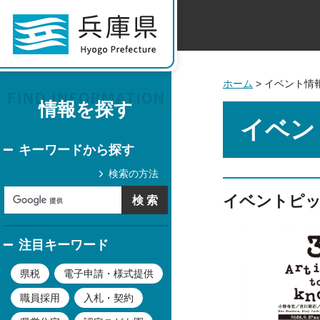
ホーム
> イベント情
情報を探す
イベン
キーワードから探す
検索の方法
イベントピ
注目キーワード
県税
電子申請・様式提供
職員採用
入札・契約