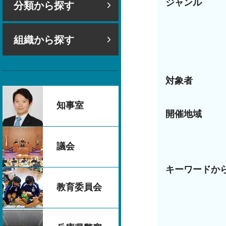
ジャンル
分類から探す
組織から探す
対象者
知事室
開催地域
議会
キーワードか
教育委員会