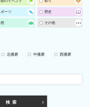
季節のイベント
祭り
スポーツ
歴史
自然
その他
北播磨
中播磨
西播磨