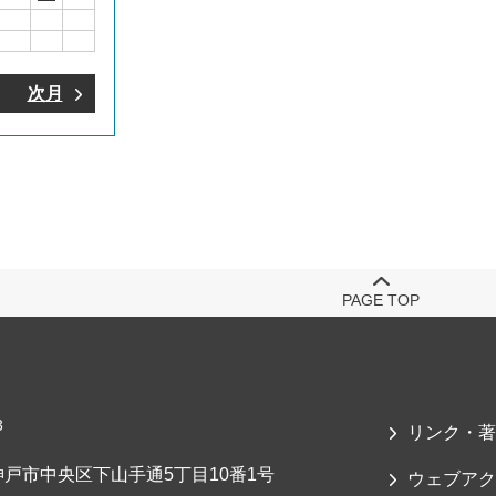
次月
PAGE TOP
3
リンク・著
戸市中央区下山手通5丁目10番1号
ウェブアク