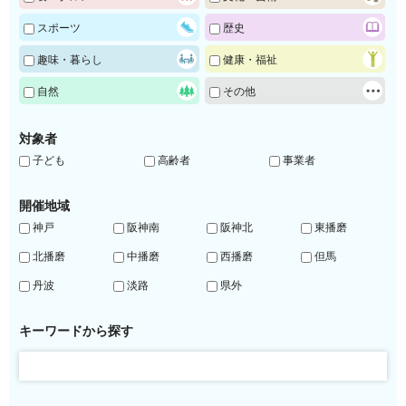
スポーツ
歴史
趣味・暮らし
健康・福祉
自然
その他
対象者
子ども
高齢者
事業者
開催地域
神戸
阪神南
阪神北
東播磨
北播磨
中播磨
西播磨
但馬
丹波
淡路
県外
キーワードから探す