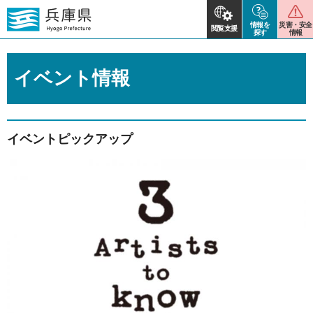
情報を
災害・安全
閲覧支援
探す
情報
イベント情報
イベントピックアップ
2