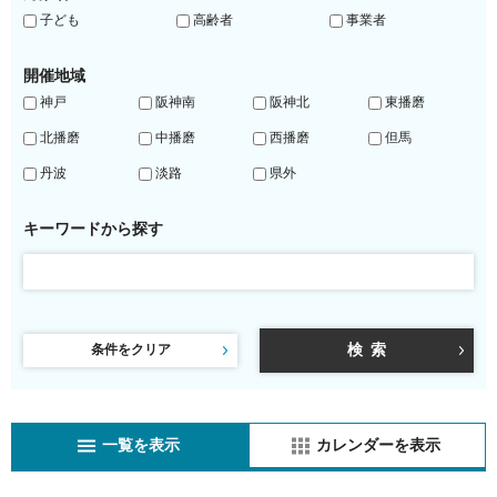
子ども
高齢者
事業者
開催地域
神戸
阪神南
阪神北
東播磨
北播磨
中播磨
西播磨
但馬
丹波
淡路
県外
キーワードから探す
条件をクリア
一覧を表示
カレンダーを表示