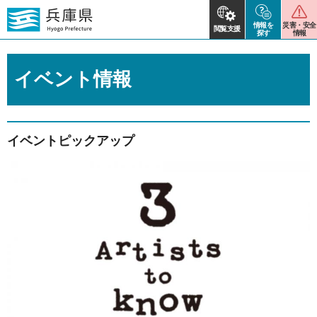
情報を
災害・安全
閲覧支援
探す
情報
イベント情報
イベントピックアップ
2