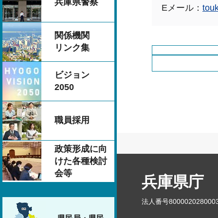
兵庫県警察
Eメール：
tou
関係機関
リンク集
ビジョン
2050
職員採用
政策形成に向
けた各種検討
会等
兵庫県庁
法人番号800002028000