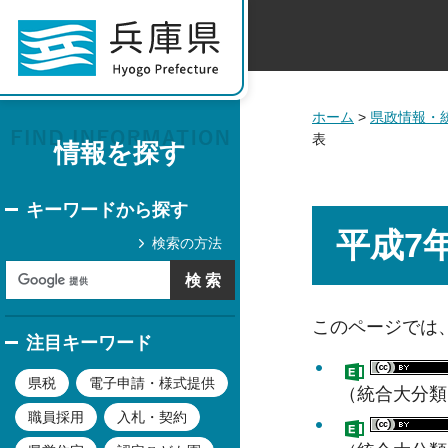
ホーム
>
県政情報・
表
情報を探す
キーワードから探す
平成7
検索の方法
このページでは、
注目キーワード
県税
電子申請・様式提供
（統合大分類
職員採用
入札・契約