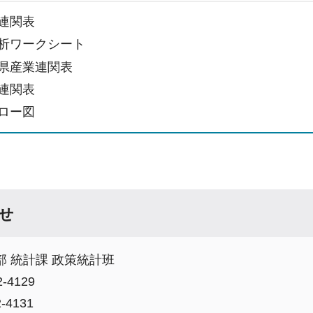
連関表
析ワークシート
県産業連関表
連関表
ロー図
せ
 統計課 政策統計班
-4129
-4131