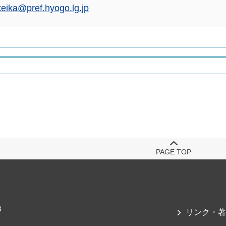
keika@pref.hyogo.lg.jp
PAGE TOP
3
リンク・著