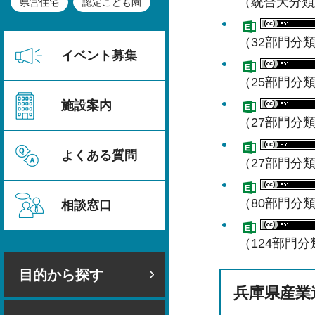
（統合大分類
県営住宅
認定こども園
（32部門分
イベント募集
（25部門分
施設案内
（27部門分
よくある質問
（27部門分
（80部門分
相談窓口
（124部門
目的から探す
兵庫県産業