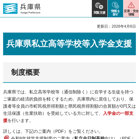
情報を
災害・安全
閲覧支援
探す
情報
更新日：2026年4月6日
兵庫県私立高等学校等入学金支援
制度概要
兵庫県では、私立高等学校等（通信制除く）に在学する生徒を持つ
ご家庭の経済的負担を軽くするため、兵庫県内に居住しており、保
護者等全員の市町民税所得割額と県民税所得割額の合算額が0円又は
生活保護（生業扶助）を受給している方に対して、
入学金の一部支
援
を行います。
詳しくは、下記のご案内（PDF）をご覧ください。
令和8年就学支援制度のご案内（
私立全日制高校
向け）（PDF：