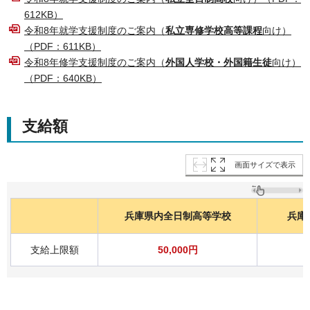
612KB）
令和8年就学支援制度のご案内（
私立専修学校高等課程
向け）
（PDF：611KB）
令和8年修学支援制度のご案内（
外国人学校・外国籍生徒
向け）
（PDF：640KB）
支給額
画面サイズで表示
兵庫県内全日制高等学校
兵庫
支給上限額
50,000円