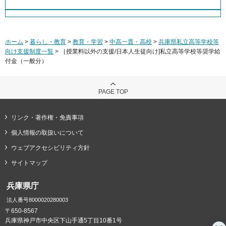
ホーム
>
暮らし・教育
>
教育・学習
>
中高一貫・高校
>
兵庫県私立高等学校等
向け支援制度一覧
> ［授業料以外の支援/日本人生徒向け]私立高等学校等奨学給
付金（一般分）
PAGE TOP
リンク・著作権・免責事項
個人情報の取扱いについて
ウェブアクセシビリティ方針
サイトマップ
兵庫県庁
法人番号8000020280003
〒650-8567
兵庫県神戸市中央区下山手通5丁目10番1号