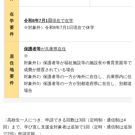
在
令和8年7月1日
現在で在学
学
要
※対象外）令和8年7月1日現在で休学
件
保護者等
が兵庫県在住
※
居
対象外1）保護者等が福祉施設等の施設長や養育里親等で
住
地
成費が措置されている場合
要
対象外2）保護者等の一方が海外に在住し、兵庫県内に住
件
対象外3）保護者等の一方が別都道府県に在住し、別都道
場合
〈高校生一人につき、申請できる回数は3回（定時制・通信制は4
回）まで。学び直し支援金対象者は追加で1回（定時・通信制は追加
で2回）申請可能。〉