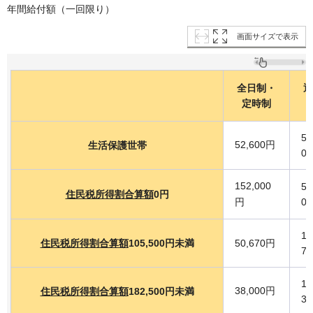
年間給付額（一回限り）
画面サイズで表示
全日制・
通
定時制
52
52,600円
生活保護世帯
0
152,000
52
住民税所得割合算額
0円
円
0
17
住民税所得割合算額
105,500円未満
50,670円
7
13
38,000円
住民税所得割合算額
182,500円未満
3