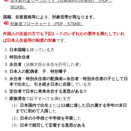
奨学給付金リーフレット（兵庫県外の学校用）（PDF：
361KB）
国籍、在留資格等により、対象世帯が異なります。
対象者フローチャート（PDF：575KB）
外国人の生徒の方でも下記1.～7.のいずれかの要件を満たしていれ
ば日本人生徒用の制度の対象
です。
日本国籍
を持っている方
特別永住者
永住者
（法務大臣が永住を許可した者）
日本人の配偶者
、
子
、
特別養子
永住者・特別永住者の配偶者
or
永住者・特別永住者の子として日
本で出生し、引き続き日本に在留
している方
定住者で日本に将来永住する意思がある
方
家族滞在
で以下すべてを満たす方
（1）
日本国内で出生
または
12歳に達した日の属する学年の末日
までに初めて入国
した
（2）
日本の小学校と中学校を卒業
した
（3）
日本で就労して定着する意思がある