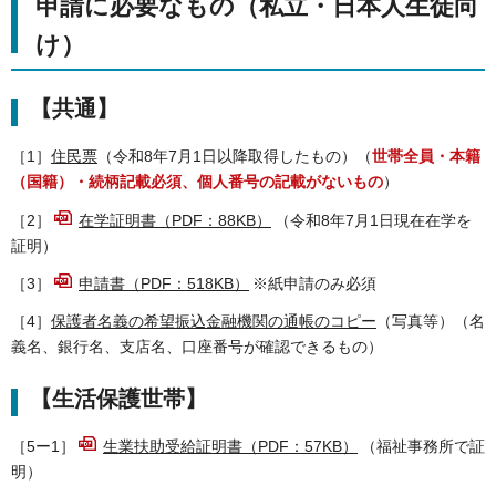
申請に必要なもの（私立・日本人生徒向
け）
【共通】
［1］
住民票
（令和8年7月1日以降取得したもの）（
世帯全員・本籍
（国籍）・続柄記載必須、個人番号の記載がないもの
）
［2］
在学証明書（PDF：88KB）
（令和8年7月1日現在在学を
証明）
［3］
申請書（PDF：518KB）
※紙申請のみ必須
［4］
保護者名義の希望振込金融機関の通帳のコピー
（写真等）（名
義名、銀行名、支店名、口座番号が確認できるもの）
【生活保護世帯】
［5ー1］
生業扶助受給証明書（PDF：57KB）
（福祉事務所で証
明）