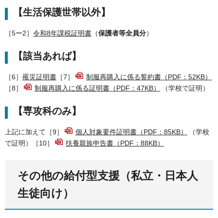
【生活保護世帯以外】
［5ー2］
令和8年課税証明書
（
保護者等全員分
）
【該当あれば】
［6］
罹災証明書
［7］
制服再購入に係る誓約書（PDF：52KB）
［8］
制服再購入に係る証明書（PDF：47KB）
（学校で証明）
【専攻科のみ】
上記に加えて［9］
個人対象要件証明書（PDF：85KB）
（学校
で証明）［10］
扶養親族申告書（PDF：88KB）
その他の給付型支援（私立・日本人
生徒向け）