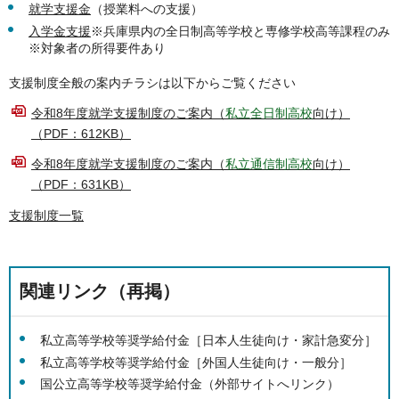
就学支援金
（授業料への支援）
入学金支援
※兵庫県内の全日制高等学校と専修学校高等課程のみ
※対象者の所得要件あり
支援制度全般の案内チラシは以下からご覧ください
令和8年度就学支援制度のご案内（
私立全日制高校
向け）
（PDF：612KB）
令和8年度就学支援制度のご案内（
私立通信制高校
向け）
（PDF：631KB）
支援制度一覧
関連リンク（再掲）
私立高等学校等奨学給付金［日本人生徒向け・家計急変分］
私立高等学校等奨学給付金
［外国人生徒向け・一般分］
国公立高等学校等奨学給付金（外部サイトへリンク）