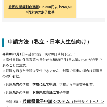
住民税所得割合算額
105,500円以上264,50
-
-
0円未満の多子世帯
申請方法（私立・日本人生徒向け）
令和8年7月1日
～受付開始（9月30日〆切予定。）
※添付書類の住民票等の日付が
令和8年7月1日以降のものが必要
で
あることに注意。
※期限を過ぎた申請は受付できません。郵送で提出の場合は期限日
の消印有効。
（兵庫
県内
の学校）
学校に紙で申請
。学校から申請書を配布。
（兵庫
県外
の学校）
兵庫県教育課に電子申請
兵庫県電子申請システム
（外部サイトへリン
申請URL：