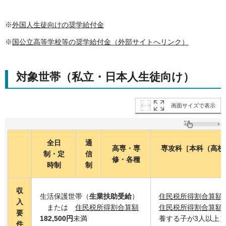
※
外国人生徒向けの奨学給付金
※
国公立高等学校等の奨学給付金（外部サイトへリンク）
対象世帯（私立・日本人生徒向け）
画面サイズで表示
全日
通
高専・専
専攻科［本科（高校
制・定
信
修・各種
時制
制
収
生活保護世帯（
生業扶助受給
）
住民税所得割合算額
入
または
住民税所得割合算額
住民税所得割合算額
要
182,500円
未満
養する子が3人以上
件