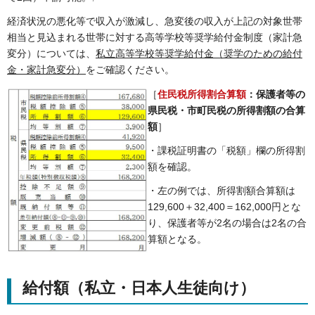
経済状況の悪化等で収入が激減し、急変後の収入が上記の対象世帯
相当と見込まれる世帯に対する高等学校等奨学給付金制度（家計急
変分）については、
私立高等学校等奨学給付金（奨学のための給付
金・家計急変分）
をご確認ください。
［
住民税所得割合算額
：保護者等の
県民税・市町民税の所得割額の合算
額
］
・課税証明書の「税額」欄の所得割
額を確認。
・左の例では、所得割額合算額は
129,600＋32,400＝162,000円とな
り、保護者等が2名の場合は2名の合
算額となる。
給付額（私立・日本人生徒向け）