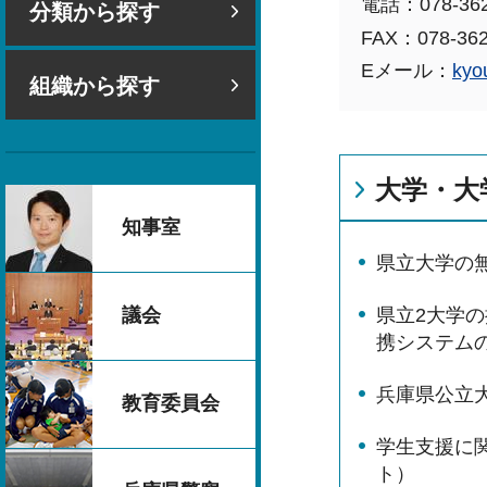
電話：078-362
分類から探す
FAX：078-362
Eメール：
kyo
組織から探す
大学・大
知事室
県立大学の
議会
県立2大学
携システム
兵庫県公立
教育委員会
学生支援に
ト）