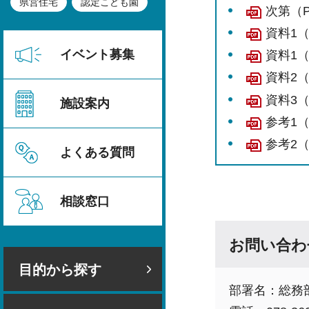
県営住宅
認定こども園
次第（P
資料1（
イベント募集
資料1（
資料2（
資料3（
施設案内
参考1（
参考2（
よくある質問
相談窓口
お問い合わ
目的から探す
部署名：総務