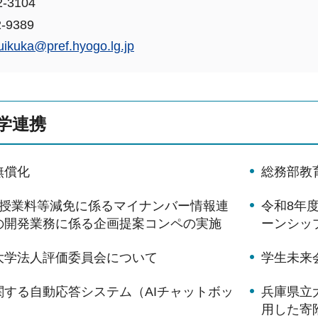
-3104
-9389
uikuka@pref.hyogo.lg.jp
学連携
無償化
総務部教
の授業料等減免に係るマイナンバー情報連
令和8年
の開発業務に係る企画提案コンペの実施
ーンシッ
大学法人評価委員会について
学生未来
関する自動応答システム（AIチャットボッ
兵庫県立
用した寄