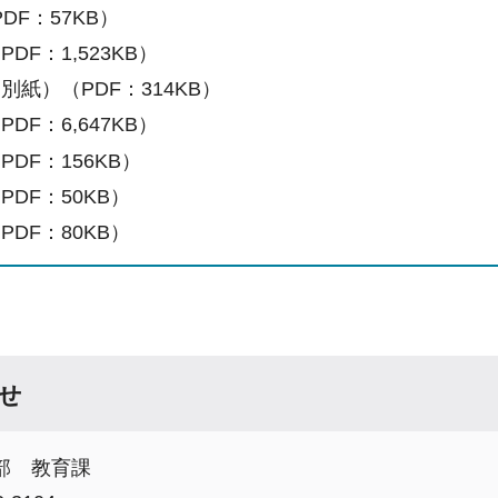
DF：57KB）
PDF：1,523KB）
別紙）（PDF：314KB）
PDF：6,647KB）
PDF：156KB）
PDF：50KB）
PDF：80KB）
せ
部 教育課