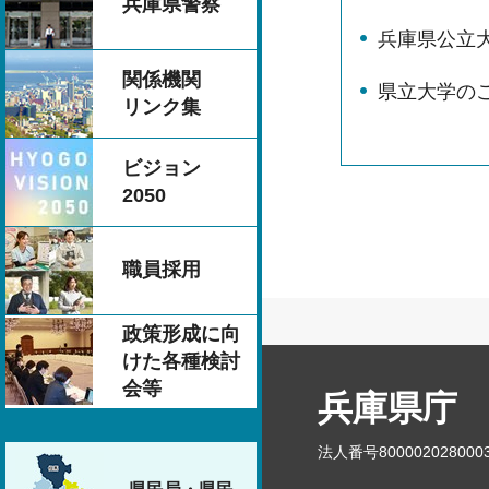
兵庫県警察
兵庫県公立
関係機関
県立大学の
リンク集
ビジョン
2050
職員採用
政策形成に向
けた各種検討
会等
兵庫県庁
法人番号800002028000