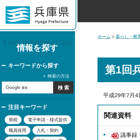
ホーム
>
暮らし・教
情報を探す
キーワードから探す
第1回
検索の方法
平成29年7月
注目キーワード
関連資料
県税
電子申請・様式提供
職員採用
入札・契約
議事録（