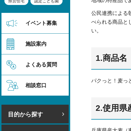
地域の特産品で
県営住宅
認定こども園
公民連携による
べられる商品と
イベント募集
い。
施設案内
1.商品
よくある質問
パクっと！麦っ
相談窓口
2.使用県
目的から探す
兵庫県産大麦（