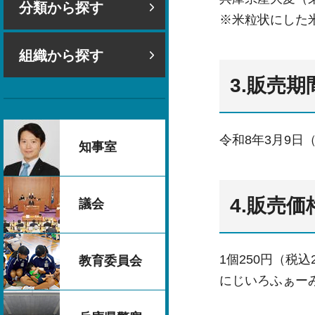
分類から探す
※米粒状にした
組織から探す
3.販売期
令和8年3月9日
知事室
4.販売
議会
1個250円（税込
教育委員会
にじいろふぁー