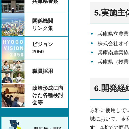
兵庫県警察
5.実施
関係機関
リンク集
兵庫県立農業
株式会社オイ
ビジョン
2050
兵庫南農業協
兵庫県（授業
職員採用
6.開発経
政策形成に向
けた各種検討
会等
原料に使用して
域において、令
す。4者での商品