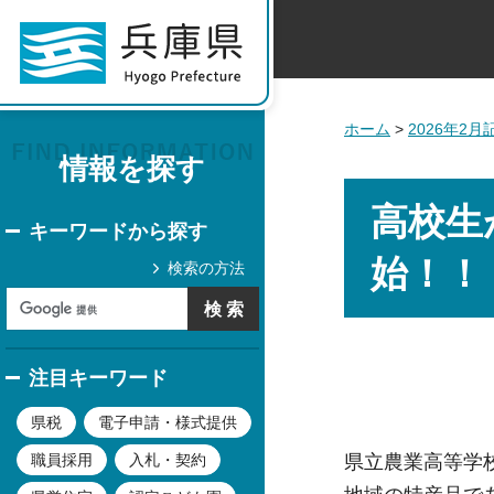
ホーム
>
2026年2
情報を探す
高校生
キーワードから探す
始！！
検索の方法
注目キーワード
県税
電子申請・様式提供
県立農業高等学
職員採用
入札・契約