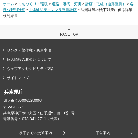
ホーム
>
まちづくり・環境
>
道路・港湾・河川
>
計画・取組（道路整備）
>
各
種分野別計画
>
1.津波防災インフラ整備計画
> 防潮堤等の沈下対策に係る詳細
検討結果
PAGE TOP
リンク・著作権・免責事項
個人情報の取扱いについて
ウェブアクセシビリティ方針
サイトマップ
兵庫県庁
法人番号8000020280003
〒650-8567
兵庫県神戸市中央区下山手通5丁目10番1号
電話番号：
078-341-7711（代表）
県庁までの交通案内
庁舎案内