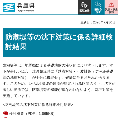
情報を
災害・安全
閲覧支援
探す
情報
更新日：2026年7月30日
防潮堤等の沈下対策に係る詳細検
討結果
防潮堤等は、地震動による基礎地盤の液状化により沈下します。沈
下が著しい場合、津波越流時に「越流対策・引波対策（防潮堤基礎
部の洗掘対策）」が十分に機能せず、破堤に至るおそれがありま
す。このため、レベル2津波の越流が想定される区間のうち、沈下が
著しい箇所では、防潮堤等の機能が損なわれないよう、沈下対策を
実施しています。
<防潮堤等の沈下対策に係る詳細検討結果>
検討概要（PDF：1,665KB）