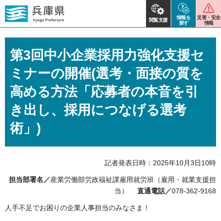
情報を
災害・安全
閲覧支援
探す
情報
第3回中小企業採用力強化支援セ
ミナーの開催(選考・面接の質を
高める方法「応募者の本音を引
き出し、採用につなげる選考
術」)
記者発表日時：2025年10月3日10時
担当部署名／
産業労働部労政福祉課雇用就労班（雇用・就業支援担
当）
直通電話／
078-362-9168
人手不足でお困りの企業人事担当のみなさま！