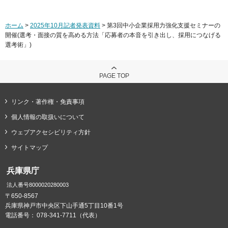
ホーム
>
2025年10月記者発表資料
> 第3回中小企業採用力強化支援セミナーの
開催(選考・面接の質を高める方法「応募者の本音を引き出し、採用につなげる
選考術」)
PAGE TOP
リンク・著作権・免責事項
個人情報の取扱いについて
ウェブアクセシビリティ方針
サイトマップ
兵庫県庁
法人番号8000020280003
〒650-8567
兵庫県神戸市中央区下山手通5丁目10番1号
電話番号：
078-341-7711（代表）