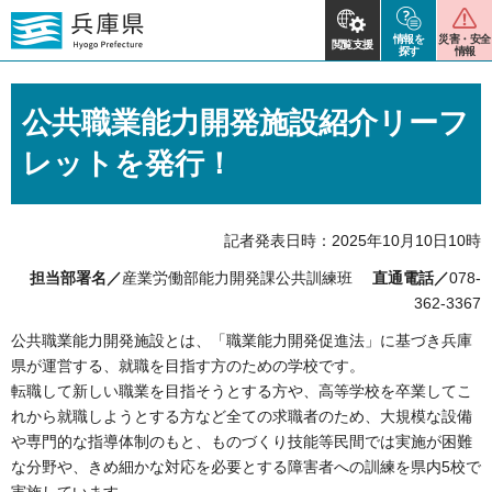
情報を
災害・安全
閲覧支援
探す
情報
公共職業能力開発施設紹介リーフ
レットを発行！
記者発表日時：2025年10月10日10時
担当部署名／
産業労働部能力開発課公共訓練班
直通電話／
078-
362-3367
公共職業能力開発施設とは、「職業能力開発促進法」に基づき兵庫
県が運営する、就職を目指す方のための学校です。
転職して新しい職業を目指そうとする方や、高等学校を卒業してこ
れから就職しようとする方など全ての求職者のため、大規模な設備
や専門的な指導体制のもと、ものづくり技能等民間では実施が困難
な分野や、きめ細かな対応を必要とする障害者への訓練を県内5校で
実施しています。