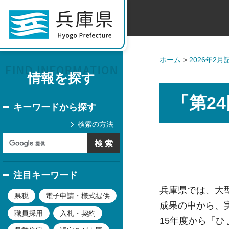
ホーム
>
2026年2
情報を探す
「第24
キーワードから探す
検索の方法
注目キーワード
兵庫県では、大型
県税
電子申請・様式提供
成果の中から、
職員採用
入札・契約
15年度から「ひ