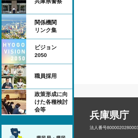
兵庫県警察
関係機関
リンク集
ビジョン
2050
職員採用
政策形成に向
けた各種検討
会等
兵庫県庁
法人番号800002028000