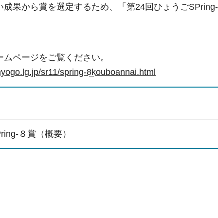
成果から賞を選定するため、「第24回ひょうごSPrin
ームページをご覧ください。
hyogo.lg.jp/sr11/spring-8̲kouboannai.html
ring-８賞（概要）