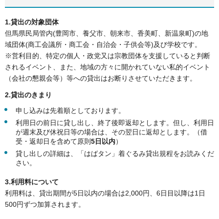
1.貸出の対象団体
但馬県民局管内(豊岡市、養父市、朝来市、香美町、新温泉町)の地
域団体(商工会議所・商工会・自治会・子供会等)及び学校です。
※営利目的、特定の個人・政党又は宗教団体を支援していると判断
されるイベント、また、地域の方々に開かれていない私的イベント
（会社の懇親会等）等への貸出はお断りさせていただきます。
2.貸出のきまり
申し込みは先着順としております。
利用日の前日に貸し出し、終了後即返却とします。但し、利用日
が週末及び休祝日等の場合は、その翌日に返却とします。（借
受・返却日を含めて原則
5日以内
）
貸し出しの詳細は、「はばタン」着ぐるみ貸出規程をお読みくだ
さい。
3.利用料について
利用料は、貸出期間が5日以内の場合は2,000円、6日目以降は1日
500円ずつ加算されます。