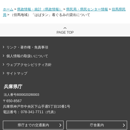
ホーム
>
県政情報・統計（県政情報）
>
県民局・県民センター情報
>
但馬県民
局
> （但馬地域）「はばタン」着ぐるみの貸出について
PAGE TOP
リンク・著作権・免責事項
個人情報の取扱いについて
ウェブアクセシビリティ方針
サイトマップ
兵庫県庁
法人番号8000020280003
〒650-8567
兵庫県神戸市中央区下山手通5丁目10番1号
電話番号：
078-341-7711（代表）
県庁までの交通案内
庁舎案内