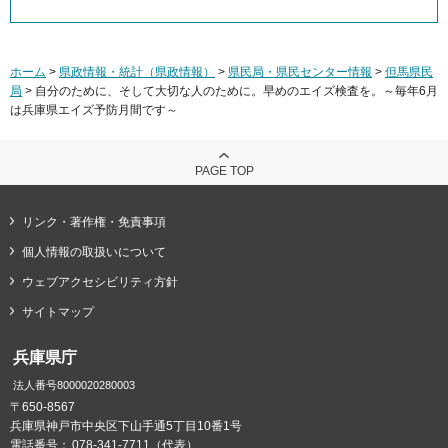
ホーム
>
県政情報・統計（県政情報）
>
県民局・県民センター情報
>
但馬県民
局
> 自分のために、そして大切な人のために。早めのエイズ検査を。～毎年6月
は兵庫県エイズ予防月間です～
PAGE TOP
リンク・著作権・免責事項
個人情報の取扱いについて
ウェブアクセシビリティ方針
サイトマップ
兵庫県庁
法人番号8000020280003
〒650-8567
兵庫県神戸市中央区下山手通5丁目10番1号
電話番号：
078-341-7711（代表）