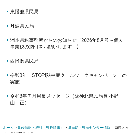
東播磨県民局
丹波県民局
洲本県税事務所からのお知らせ【2026年8月号～個人
事業税の納付をお願いします～】
西播磨県民局
令和8年「STOP!熱中症クールワークキャンペーン」の
実施
令和8年７月局長メッセージ（阪神北県民局長 小野
山 正）
ホーム
>
県政情報・統計（県政情報）
>
県民局・県民センター情報
> 局長メッ