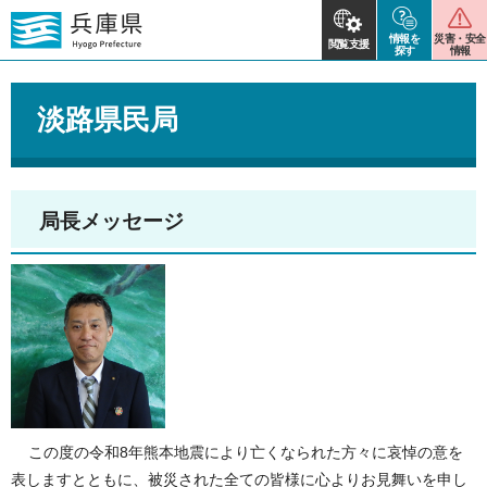
情報を
災害・安全
閲覧支援
探す
情報
淡路県民局
局長メッセージ
この度の令和8年熊本地震により亡くなられた方々に哀悼の意を
表しますとともに、被災された全ての皆様に心よりお見舞いを申し