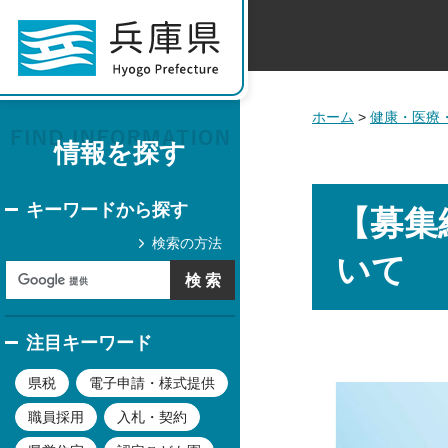
ホーム
>
健康・医療
情報を探す
キーワードから探す
【募集
検索の方法
いて
注目キーワード
県税
電子申請・様式提供
職員採用
入札・契約