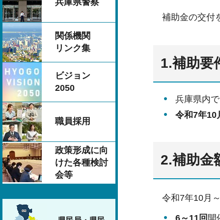
兵庫県警察
補助金の交付
関係機関
リンク集
1.補助要
ビジョン
2050
兵庫県内で
令和7年10
職員採用
政策形成に向
2.補助金
けた各種検討
会等
令和7年10月
6～11回
開