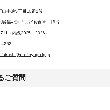
山手通5丁目10番1号
地域福祉課「こども食堂」担当
1-7711（内線2925・2926）
-4262
kifukushi@pref.hyogo.lg.jp
あるご質問