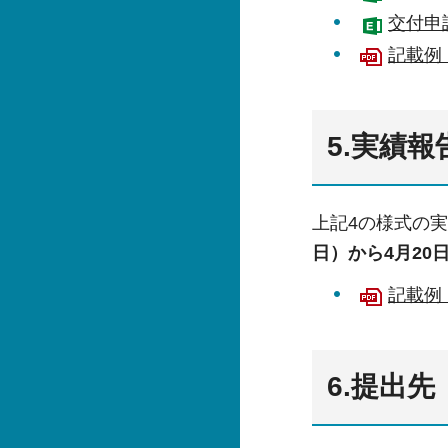
交付申
記載例
5.実績報
上記4の様式の
日）から4月20
記載例
6.提出先