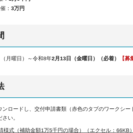
開催：
3万円
間
日（月曜日）～令和8年
2月13日（金曜日）（必着）
【募
法
ウンロードし、交付申請書類（赤色のタブのワークシー
ださい。
請様式（補助金額1万5千円の場合）（エクセル：66K