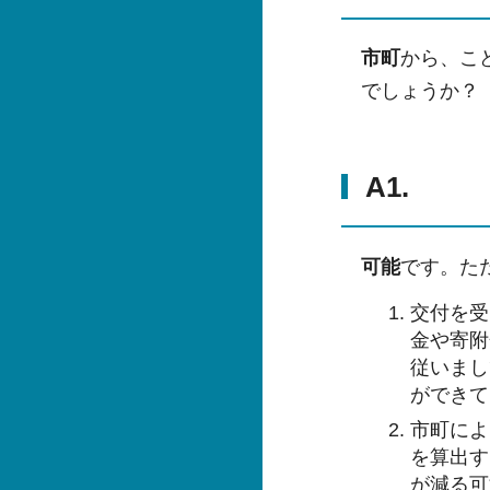
市町
から、こ
でしょうか？
A1.
可能
です。た
交付を受
金や寄附
従いまし
ができて
市町によ
を算出す
が減る可