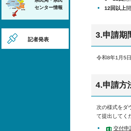
県民局・県民
センター情報
12回以上
3.申請期
記者発表
令和8年1月5
4.申請方
次の様式をダ
て提出してく
交付申