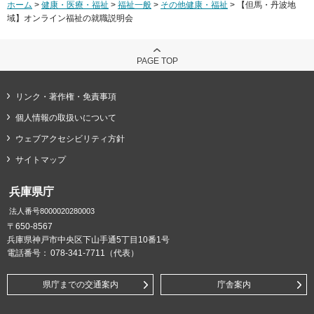
ホーム
>
健康・医療・福祉
>
福祉一般
>
その他健康・福祉
> 【但馬・丹波地
域】オンライン福祉の就職説明会
PAGE TOP
リンク・著作権・免責事項
個人情報の取扱いについて
ウェブアクセシビリティ方針
サイトマップ
兵庫県庁
法人番号8000020280003
〒650-8567
兵庫県神戸市中央区下山手通5丁目10番1号
電話番号：
078-341-7711（代表）
県庁までの交通案内
庁舎案内