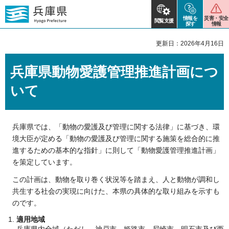
情報を
災害・安全
閲覧支援
探す
情報
更新日：2026年4月16日
兵庫県動物愛護管理推進計画につ
いて
兵庫県では、「動物の愛護及び管理に関する法律」に基づき、環
境大臣が定める「動物の愛護及び管理に関する施策を総合的に推
進するための基本的な指針」に則して「動物愛護管理推進計画」
を策定しています。
この計画は、動物を取り巻く状況等を踏まえ、人と動物が調和し
共生する社会の実現に向けた、本県の具体的な取り組みを示すも
のです。
適用地域
兵庫県内全域（ただし、神戸市、姫路市、尼崎市、明石市及び西