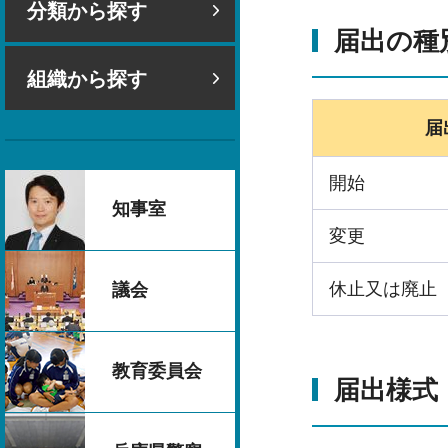
分類から探す
届出の種
組織から探す
届
開始
知事室
変更
休止又は廃止
議会
教育委員会
届出様式