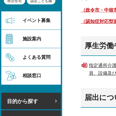
県営住宅
認定こども園
（政令市・中核
イベント募集
（認知症対応型
施設案内
厚生労働
よくある質問
指定通所介
員、設備及び
相談窓口
届出につ
目的から探す