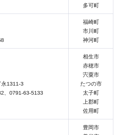
多可町
福崎町
市川町
68
神河町
相生市
赤穂市
宍粟市
1311-3
たつの市
32、0791-63-5133
太子町
上郡町
佐用町
豊岡市