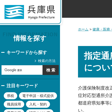
ホーム
>
健康・医療
情報を探す
キーワードから探す
指定通
検索の方法
につい
注目キーワード
介護保険制度改
症対応型通所介
県税
電子申請・様式提供
都道府県知事等
職員採用
入札・契約
い。