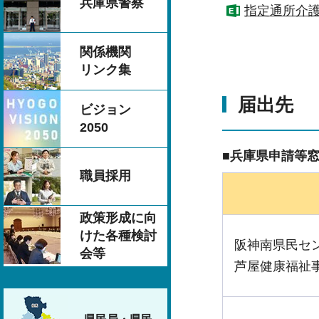
兵庫県警察
指定通所介護
関係機関
リンク集
届出先
ビジョン
2050
■兵庫県申請等
職員採用
政策形成に向
けた各種検討
阪神南県民セ
会等
芦屋健康福祉