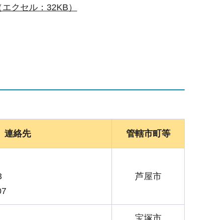
エクセル：32KB）
連絡先
管轄市町等
3
芦屋市
07
宝塚市