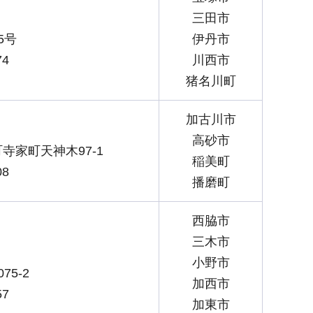
三田市
5号
伊丹市
74
川西市
猪名川町
加古川市
高砂市
寺家町天神木97-1
稲美町
08
播磨町
西脇市
三木市
小野市
5-2
加西市
57
加東市