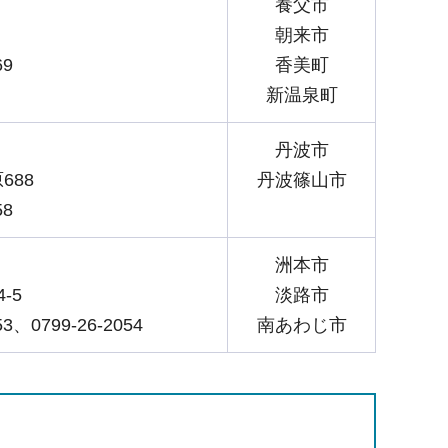
養父市
朝来市
69
香美町
新温泉町
丹波市
688
丹波篠山市
58
洲本市
-5
淡路市
53、0799-26-2054
南あわじ市