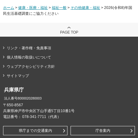
ホーム
>
健康・医療・福祉
>
福祉一般
>
その他健康・福祉
> 2026(令和8)年国
民生活基礎調査にご協力ください
PAGE TOP
リンク・著作権・免責事項
個人情報の取扱いについて
ウェブアクセシビリティ方針
サイトマップ
兵庫県庁
法人番号8000020280003
〒650-8567
兵庫県神戸市中央区下山手通5丁目10番1号
電話番号：
078-341-7711（代表）
県庁までの交通案内
庁舎案内