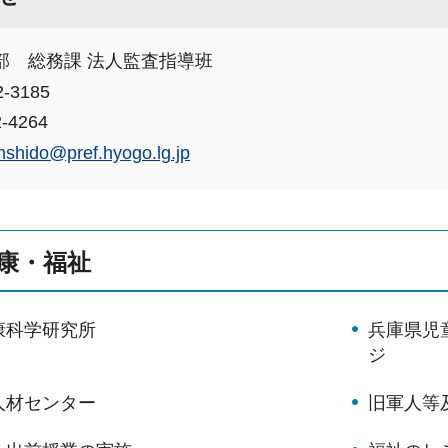
部 総務課 法人監査指導班
-3185
-4264
inshido@pref.hyogo.lg.jp
康・福祉
康科学研究所
兵庫県児
ジ
人材センター
旧軍人等