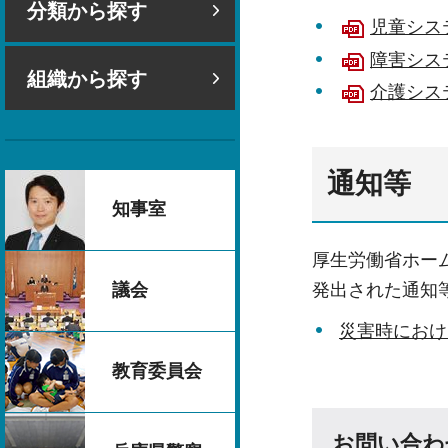
分類から探す
児童システ
障害システ
組織から探す
介護システ
通知等
知事室
厚生労働省ホー
議会
発出された通知
災害時におけ
教育委員会
お問い合わ