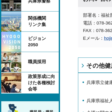
兵庫県警察
部署名：福祉
関係機関
電話：078-362
リンク集
FAX：078-362
Eメール：
hoj
ビジョン
2050
職員採用
その他健
政策形成に向
兵庫県立健
けた各種検討
会等
兵庫県福祉