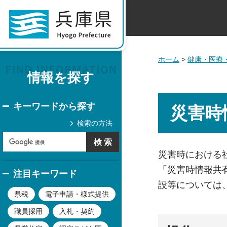
ホーム
>
健康・医療
情報を探す
キーワードから探す
災害時
検索の方法
災害時における
「災害時情報共
注目キーワード
設等については
県税
電子申請・様式提供
職員採用
入札・契約