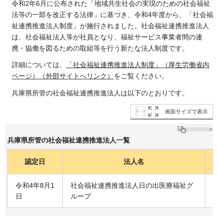
令和2年6月に公布された「地域共生社会の実現のための社会福祉
法等の一部を改正する法律」に基づき、令和4年度から、「社会福
祉連携推進法人制度」が施行されました。社会福祉連携推進法人
は、社会福祉法人等が社員となり、福祉サービス事業者間の連
携・協働を図るための取組等を行う新たな法人制度です。
詳細については、
「社会福祉連携推進法人制度」（厚生労働省内
ページ）（外部サイトへリンク）
をご覧ください。
兵庫県所管の社会福祉連携推進法人は以下のとおりです。
画面サイズで表示
兵庫県所管の社会福祉連携推進法人一覧
認定日
法人名
令和4年8月1
社会福祉連携推進法人日の出医療福祉グ
日
ループ
3