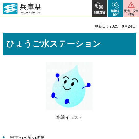
情報を
災害・安全
閲覧支援
探す
情報
更新日：2025年9月24日
ひょうご水ステーション
水滴イラスト
県下の水源の状況