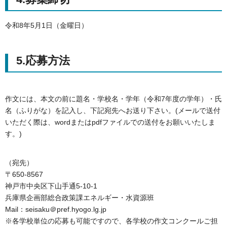
令和8年5月1日（金曜日）
5.応募方法
作文には、本文の前に題名・学校名・学年（令和7年度の学年）・氏
名（ふりがな）を記入し、下記宛先へお送り下さい。(メールで送付
いただく際は、wordまたはpdfファイルでの送付をお願いいたしま
す。)
（宛先）
〒650-8567
神戸市中央区下山手通5-10-1
兵庫県企画部総合政策課エネルギー・水資源班
Mail：seisaku＠pref.hyogo.lg.jp
※各学校単位の応募も可能ですので、各学校の作文コンクールご担