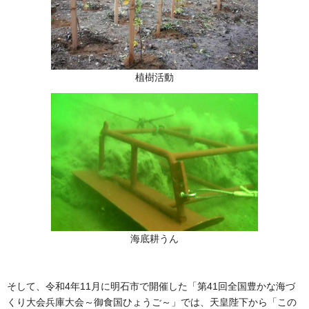
植樹活動
海底耕うん
そして、令和4年11月に明石市で開催した「第41回全国豊かな海づ
くり大会兵庫大会～御食国ひょうご～」では、天皇陛下から「この