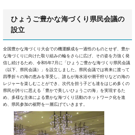
ひょうご豊かな海づくり県民会議の
設立
全国豊かな海づくり大会での機運醸成を一過性のものとせず、豊か
な海づくりに向けた取り組みの輪をさらに広げ、その姿を力強く発
信し続けるため、令和5年7月に「ひょうご豊かな海づくり県民会議
（以下、県民会議）」を設立しました。県民会議では将来に渡って
四季折々の海の恵みを享受し、誰もが海水浴や潮干狩りなどの海の
レジャーを楽しむことができ、次代を担う子ども達をはじめ多くの
県民が誇りに思える「豊かで美しいひょうごの海」を実現するた
め、多様な主体による豊かな海づくり活動のネットワーク化を進
め、県民参加の裾野を一層広げていきます。