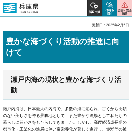
情報を
災害・安全
閲覧支援
探す
情報
更新日：2025年2月5日
豊かな海づくり活動の推進に向
けて
瀬戸内海の現状と豊かな海づくり活
動
瀬戸内海は、日本最大の内海で、多数の海に彩られ、古くから比類
のない美しさを誇る景勝地として、また豊かな漁場として私たちの
暮らしに豊かさをもたらしてきました。しかし、高度経済成長期の
都市化・工業化の進展に伴い富栄養化が著しく進行し、赤潮等の被