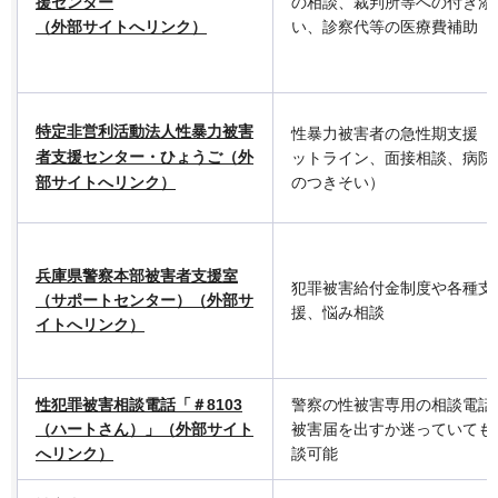
援センター
の相談、裁判所等への付き添
（外部サイトへリンク）
い、診察代等の医療費補助
特定非営利活動法人性暴力被害
性暴力被害者の急性期支援（
者支援センター・ひょうご（外
ットライン、面接相談、病院
部サイトへリンク）
のつきそい）
兵庫県警察本部被害者支援室
犯罪被害給付金制度や各種支
（サポートセンター）（外部サ
援、悩み相談
イトへリンク）
性犯罪被害相談電話「＃8103
警察の性被害専用の相談電話
（ハートさん）」（外部サイト
被害届を出すか迷っていても
へリンク）
談可能