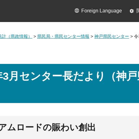
Foreign Language
統計（県政情報）
>
県民局・県民センター情報
>
神戸県民センター
> 
年3月センター長だより（神
アムロードの賑わい創出