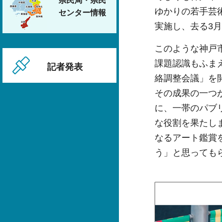
県民局・県民
ゆかりの若手芸
センター情報
実施し、去る3
このような神戸
課題認識もふま
記者発表
絡調整会議」を
その成果の一つ
に、一帯のパブ
な役割を果たし
なるアート鑑賞
う」と思っても