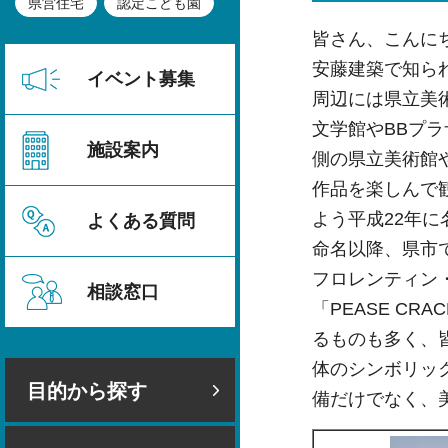
県営住宅
認定こども園
皆さん、こんに
安藤建築で知ら
イベント募集
周辺には県立美
文学館やBBプ
施設案内
側の県立美術館
作品を楽しんで
よう平成22年
よくある質問
命名以降、県市
フロレンティン・
相談窓口
「PEASE C
るものも多く、
体のシンボリッ
目的から探す
備だけでなく、