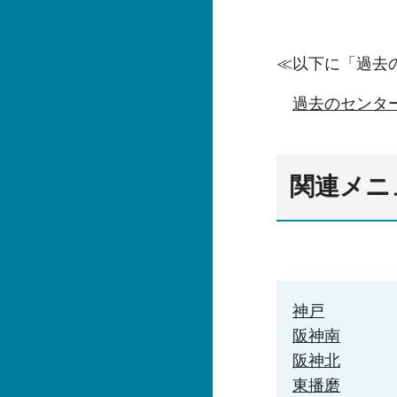
≪以下に「過去
過去のセンタ
関連メニ
神戸
阪神南
阪神北
東播磨