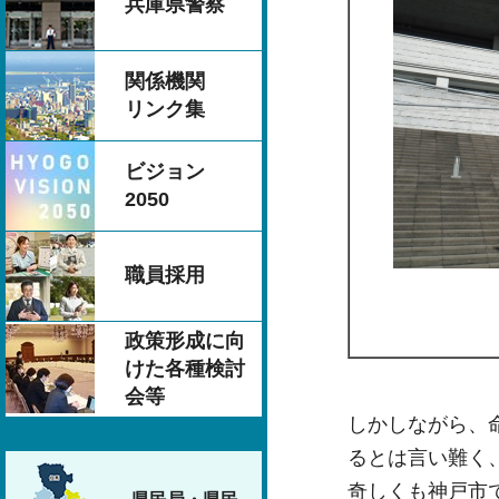
兵庫県警察
関係機関
リンク集
ビジョン
2050
職員採用
政策形成に向
けた各種検討
会等
しかしながら、
るとは言い難く
奇しくも神戸市