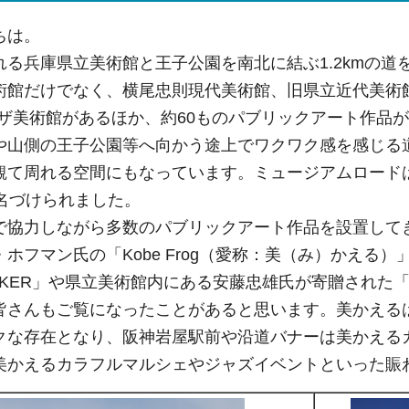
ちは。
れる兵庫県立美術館と王子公園を南北に結ぶ1.2kmの
術館だけでなく、横尾忠則現代美術館、旧県立近代美術
ラザ美術館があるほか、約60ものパブリックアート作品
や山側の王子公園等へ向かう途上でワクワク感を感じる
観て周れる空間にもなっています。ミュージアムロード
に名づけられました。
で協力しながら多数のパブリックアート作品を設置して
ホフマン氏の「Kobe Frog（愛称：美（み）かえる）」、
RACKER」や県立美術館内にある安藤忠雄氏が寄贈され
皆さんもご覧になったことがあると思います。美かえる
クな存在となり、阪神岩屋駅前や沿道バナーは美かえる
美かえるカラフルマルシェやジャズイベントといった賑