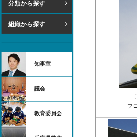
分類から探す
組織から探す
知事室
議会
〔
フロ
教育委員会