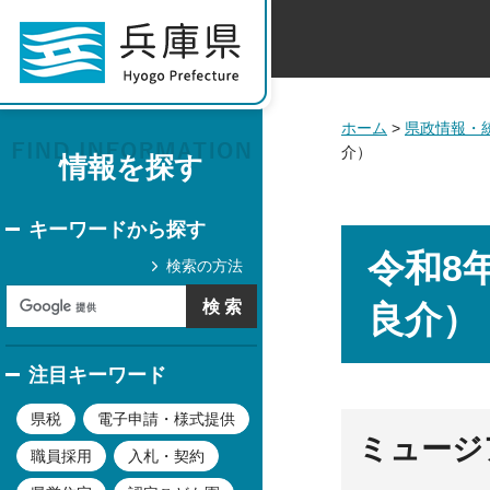
ホーム
>
県政情報・
介）
情報を探す
キーワードから探す
令和8
検索の方法
良介）
注目キーワード
県税
電子申請・様式提供
ミュージ
職員採用
入札・契約