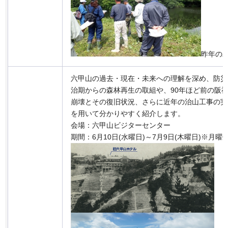
昨年の
六甲山の過去・現在・未来への理解を深め、防災
治期からの森林再生の取組や、90年ほど前の阪
崩壊とその復旧状況、さらに近年の治山工事の実
を用いて分かりやすく紹介します。
会場：六甲山ビジターセンター
期間：6月10日(水曜日)～7月9日(木曜日)※月曜