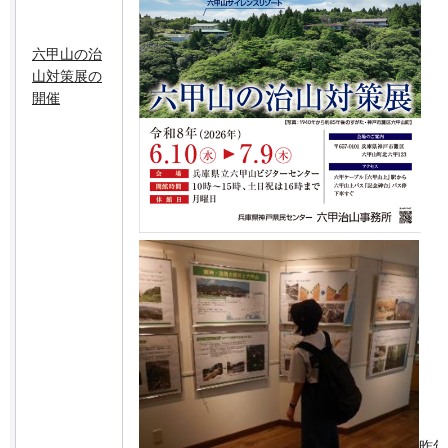
六甲山の治
山対策展の
開催
昨年