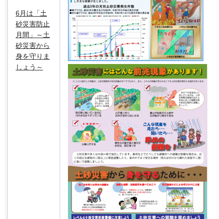
6月は「土
砂災害防止
月間」～土
砂災害から
身を守りま
しょう～