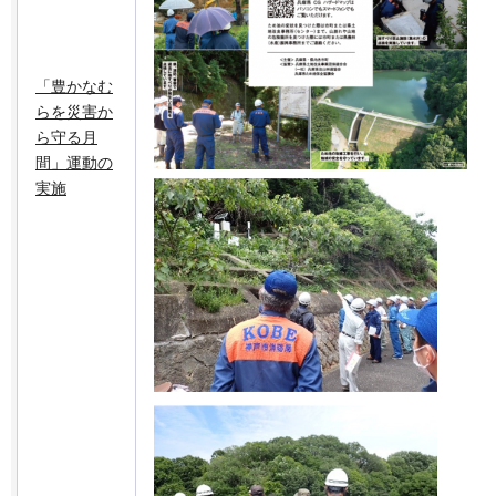
「豊かなむ
らを災害か
ら守る月
間」運動の
実施