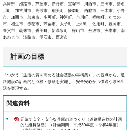
兵庫県、姫路市、芦屋市、伊丹市、宝塚市、川西市、三田市、猪名
川町、加古川市、高砂市、稲美町、播磨町、西脇市、三木市、小野
市、加西市、加東市、多可町、神河町、市川町、福崎町、たつの
市、相生市、赤穂市、宍粟市、太子町、上郡町、佐用町、豊岡市、
養父市、朝来市、香美町、新温泉町、篠山市、丹波市、洲本市、南
あわじ市、淡路市、明石市、西宮市
計画の目標
「つかう（生活の質を高める社会基盤の再構築）」の観点から、道
路施設の計画的な点検・修繕を実施し、安全安心かつ快適な県民生
活を実現する。
関連資料
元気で安全・安心な兵庫の道づくり（道路構造物の計画
的な維持修繕）（計画期間 平成30年度～令和4年度）