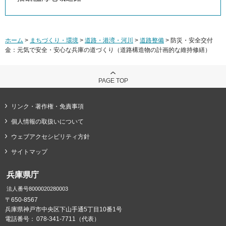
ホーム
>
まちづくり・環境
>
道路・港湾・河川
>
道路整備
> 防災・安全交付
金：元気で安全・安心な兵庫の道づくり（道路構造物の計画的な維持修繕）
PAGE TOP
リンク・著作権・免責事項
個人情報の取扱いについて
ウェブアクセシビリティ方針
サイトマップ
兵庫県庁
法人番号8000020280003
〒650-8567
兵庫県神戸市中央区下山手通5丁目10番1号
電話番号：
078-341-7711（代表）