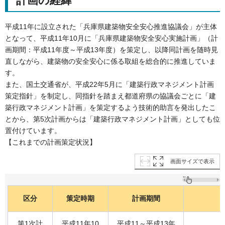
計画の経緯
平成11年に設立された「兵庫県建築物安全安心推進協議会」が主体
となって、平成11年10月に「兵庫県建築物安全安心実施計画」（計
画期間：平成11年度～平成13年度）を策定し、以降同計画を随時見
直しながら、建築物の安全安心に係る取組を総合的に推進していま
す。
また、国土交通省が、平成22年5月に「建築行政マネジメント計画
策定指針」を制定し、同指針を踏まえ都道府県の協議会ごとに「建
築行政マネジメント計画」を策定するよう技術的助言を発出したこ
とから、第5次計画からは「建築行政マネジメント計画」としても位
置付けています。
【これまでの計画策定状況】
画面サイズで表示
区分
策定時期
計画期間
第1次計
平成11年10
平成11～平成13年