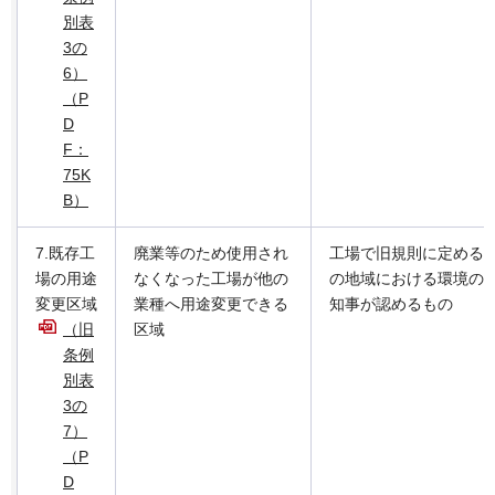
別表
3の
6）
（P
D
F：
75K
B）
7.既存工
廃業等のため使用され
工場で旧規則に定める
場の用途
なくなった工場が他の
の地域における環境の
変更区域
業種へ用途変更できる
知事が認めるもの
（旧
区域
条例
別表
3の
7）
（P
D