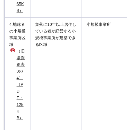
65K
B）
4.地縁者
集落に10年以上居住し
小規模事業所
の小規模
ている者が経営する小
事業所区
規模事業所が建築でき
域
る区域
（旧
条例
別表
3の
4）
（P
D
F：
125
K
B）