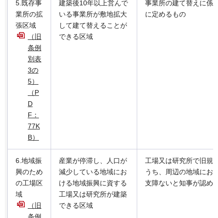
5.既存事
建築後10年以上営んで
事業所の建て替えに係
業所の拡
いる事業所が敷地拡大
に定めるもの
張区域
して建て替えることが
（旧
できる区域
条例
別表
3の
5）
（P
D
F：
77K
B）
6.地域振
産業が停滞し、人口が
工場又は研究所で旧規
興のため
減少している地域にお
うち、周辺の地域にお
の工場区
ける地域振興に資する
支障ないと知事が認め
域
工場又は研究所が建築
（旧
できる区域
条例