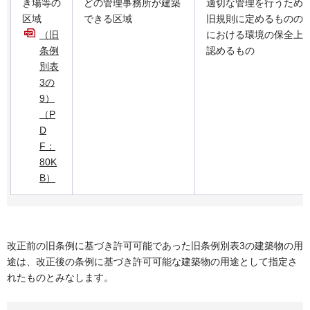
き場等の
どの管理事務所が建築
適切な管理を行うため
区域
できる区域
旧規則に定めるものの
（旧
における環境の保全上
条例
認めるもの
別表
3の
9）
（P
D
F：
80K
B）
改正前の旧条例に基づき許可可能であった旧条例別表3の建築物の用
途は、改正後の条例に基づき許可可能な建築物の用途として指定さ
れたものとみなします。