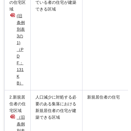
の住宅区
ている者の住宅が建築
域
できる区域
(旧
条例
別表
3の
1)
（P
D
F：
131
K
B）
2.新規居
人口減少に対処する必
新規居住者の住宅
住者の住
要のある集落における
宅区域
新規居住者の住宅が建
（旧
築できる区域
条例
別表