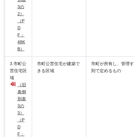
3の
2）
（P
D
F：
48K
B）
3.市町公
市町公営住宅が建築で
市町が所有し、管理す
営住宅区
きる区域
則で定めるもの
域
（旧
条例
別表
3の
3）
（P
D
F：