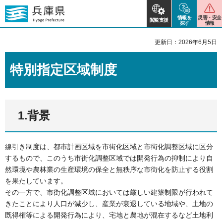
情報を
災害・安全
閲覧支援
探す
情報
更新日：2026年6月5日
特別指定区域制度
1.背景
線引き制度は、都市計画区域を市街化区域と市街化調整区域に区分
するもので、このうち市街化調整区域では開発行為の抑制により自
然環境や農林業の生産環境の保全と無秩序な市街化を防止する役割
を果たしています。
その一方で、市街化調整区域においては厳しい建築制限が行われて
きたことにより人口が減少し、産業が衰退している地域や、土地の
既得権等による開発行為により、宅地と農地が混在するなど土地利