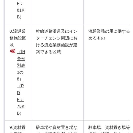
F：
81K
B）
8.流通業
幹線道路沿道又はイン
流通業務の用に供する
務施設区
ターチェンジ周辺にお
めるもの
域
ける流通業務施設が建
（旧
築できる区域
条例
別表
3の
8）
（P
D
F：
75K
B）
9.資材置
駐車場や資材置き場な
駐車場、資材置き場等