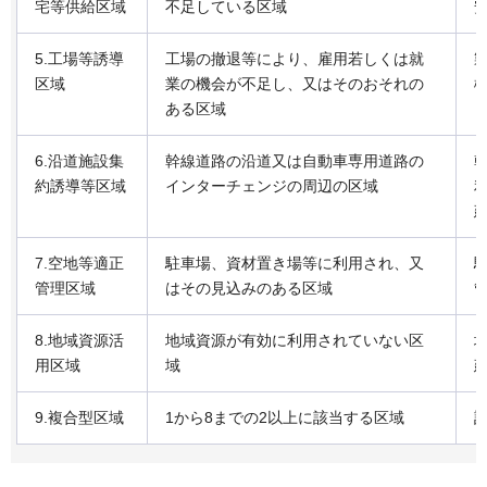
宅等供給区域
不足している区域
5.工場等誘導
工場の撤退等により、雇用若しくは就
区域
業の機会が不足し、又はそのおそれの
ある区域
6.沿道施設集
幹線道路の沿道又は自動車専用道路の
約誘導等区域
インターチェンジの周辺の区域
7.空地等適正
駐車場、資材置き場等に利用され、又
管理区域
はその見込みのある区域
8.地域資源活
地域資源が有効に利用されていない区
用区域
域
9.複合型区域
1から8までの2以上に該当する区域