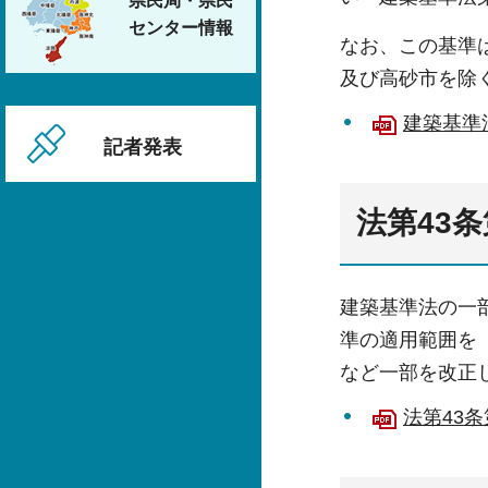
県民局・県民
センター情報
なお、この基準
及び高砂市を除
建築基準
記者発表
法第43
建築基準法の一部
準の適用範囲を
など一部を改正
法第43条