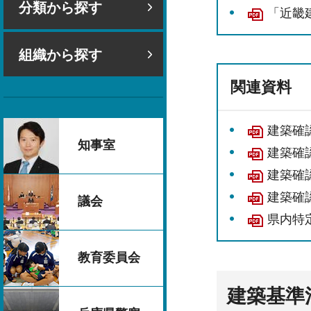
分類から探す
「近畿
組織から探す
関連資料
建築確
知事室
建築確
建築確
建築確認
議会
県内特定
教育委員会
建築基準