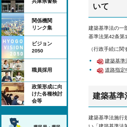
兵庫県警察
いて
関係機関
リンク集
建築基準法の一部
基準法第42条
ビジョン
（行政手続に関
2050
建築基準
職員採用
道路指定申
政策形成に向
けた各種検討
建築基準
会等
建築基準法施行規
い「建築基準法第