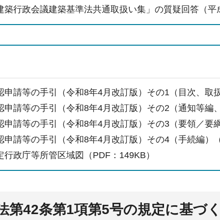
建築行政会議建築基準法共通取扱い集」の質疑回答（平成26
認申請等の手引（令和8年4月改訂版）その1（目次、取扱編）
認申請等の手引（令和8年4月改訂版）その2（通知等編、設備
認申請等の手引（令和8年4月改訂版）その3（要領／要綱／
申請等の手引（令和8年4月改訂版）その4（手続編）（PD
行政庁等所管区域図（PDF：149KB）
法第42条第1項第5号の規定に基づ