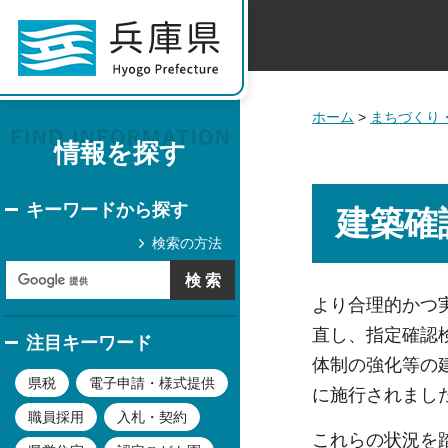
ホーム
>
まちづくり
情報を探す
キーワードから探す
建築確
検索の方法
より合理的かつ
直し、指定確認
注目キーワード
体制の強化等の建
県税
電子申請・様式提供
に施行されまし
職員採用
入札・契約
これらの状況を