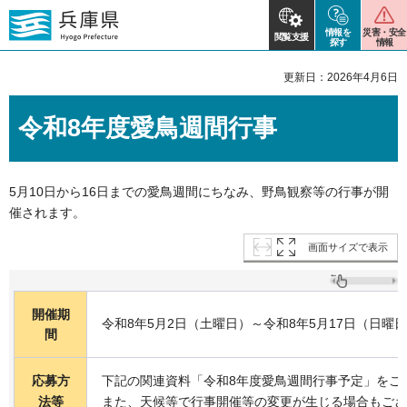
情報を
災害・安全
閲覧支援
探す
情報
更新日：2026年4月6日
令和8年度愛鳥週間行事
5月10日から16日までの愛鳥週間にちなみ、野鳥観察等の行事が開
催されます。
画面サイズで表示
開催期
令和8年5月2日（土曜日）～令和8年5月17日（日曜
間
応募方
下記の関連資料「令和8年度愛鳥週間行事予定」をご
法等
また、天候等で行事開催等の変更が生じる場合もござ