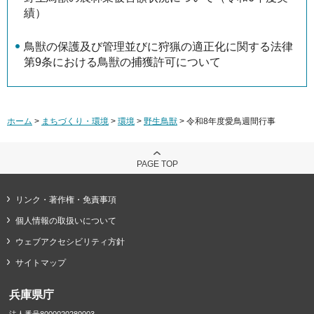
績）
鳥獣の保護及び管理並びに狩猟の適正化に関する法律
第9条における鳥獣の捕獲許可について
ホーム
>
まちづくり・環境
>
環境
>
野生鳥獣
> 令和8年度愛鳥週間行事
PAGE TOP
リンク・著作権・免責事項
個人情報の取扱いについて
ウェブアクセシビリティ方針
サイトマップ
兵庫県庁