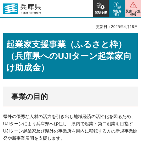
情報を
災害・安全
閲覧支援
探す
情報
更新日：2025年4月18日
起業家支援事業（ふるさと枠）
（兵庫県へのUJIターン起業家向
け助成金）
事業の目的
県外の優秀な人材の活力を引き出し地域経済の活性化を図るため、
UJIターンにより兵庫県へ移住し、県内で起業・第二創業を目指す
UJIターン起業家及び県外の事業所を県内に移転する方の新規事業開
発や新事業展開を支援します。