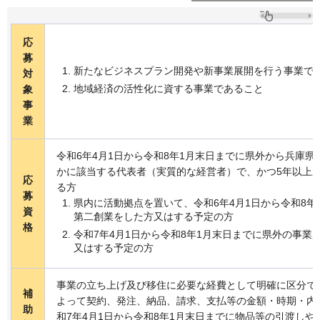
応
募
新たなビジネスプラン開発や新事業展開を行う事業で
対
地域経済の活性化に資する事業であること
象
事
業
令和6年4月1日から令和8年1月末日までに県外から兵庫
かに該当する代表者（実質的な経営者）で、かつ5年以上
応
る方
募
県内に活動拠点を置いて、令和6年4月1日から令和8年
資
第二創業をした方又はする予定の方
格
令和7年4月1日から令和8年1月末日までに県外の事業
又はする予定の方
事業の立ち上げ及び移住に必要な経費として明確に区分で
補
よって契約、発注、納品、請求、支払等の金額・時期・内
助
和7年4月1日から令和8年1月末日までに物品等の引渡し