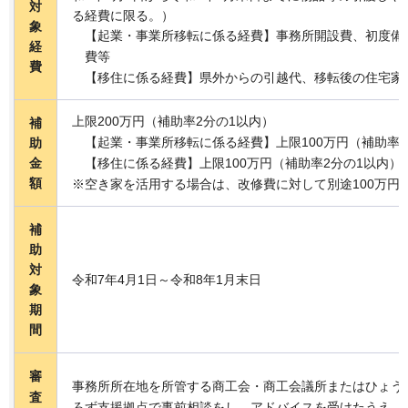
対
る経費に限る。）
象
【起業・事業所移転に係る経費】事務所開設費、初度備
経
費等
費
【移住に係る経費】県外からの引越代、移転後の住宅家
上限200万円（補助率2分の1以内）
補
【起業・事業所移転に係る経費】上限100万円（補助率2
助
金
【移住に係る経費】上限100万円（補助率2分の1以内）
額
※空き家を活用する場合は、改修費に対して別途100万円
補
助
対
令和7年4月1日～令和8年1月末日
象
期
間
審
事務所所在地を所管する商工会・商工会議所またはひょう
査
ろず支援拠点で事前相談をし、アドバイスを受けたうえ、