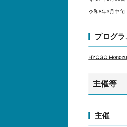
令和8年3月中旬 
プログラ
HYOGO Mono
主催等
主催