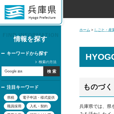
ホーム
>
しごと・産
情報を探す
キーワードから探す
HYOGO 
検索の方法
ものづくり
注目キーワード
県税
電子申請・様式提供
兵庫県では、県
職員採用
入札・契約