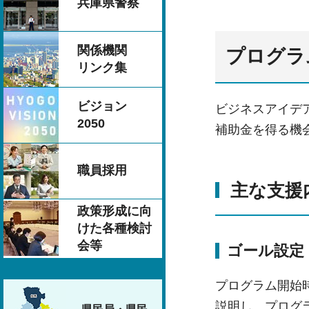
兵庫県警察
関係機関
プログラ
リンク集
ビジョン
ビジネスアイデ
2050
補助金を得る機
職員採用
主な支援
政策形成に向
けた各種検討
会等
ゴール設定
プログラム開始
説明し、プログ