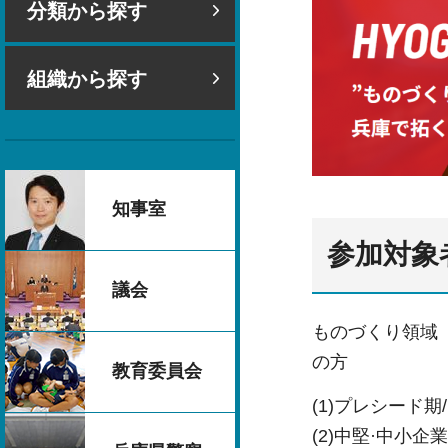
分類から探す
組織から探す
知事室
参加対象
議会
ものづくり領域
の方
教育委員会
(1)プレシード
(2)中堅·中小