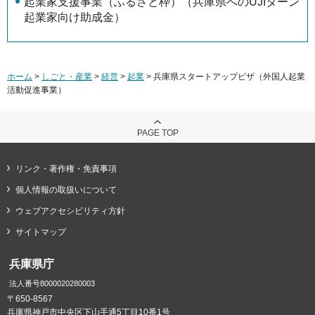
起業家支援事業（ふるさと枠）（兵庫県へのUJIターン
起業家向け助成金）
ホーム
>
しごと・産業
>
経営
>
起業
> 兵庫県スタートアップビザ（外国人起業
活動促進事業）
PAGE TOP
リンク・著作権・免責事項
個人情報の取扱いについて
ウェブアクセシビリティ方針
サイトマップ
兵庫県庁
法人番号8000020280003
〒650-8567
兵庫県神戸市中央区下山手通5丁目10番1号