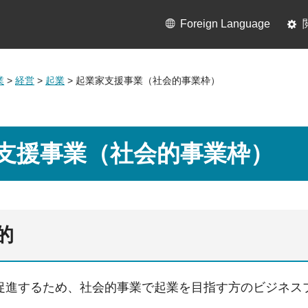
Foreign Language
業
>
経営
>
起業
> 起業家支援事業（社会的事業枠）
支援事業（社会的事業枠）
的
促進するため、社会的事業で起業を目指す方のビジネス