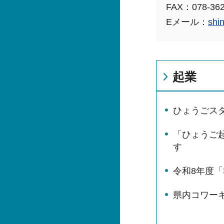
FAX：078-362
Eメール：
shi
起業
ひょうごス
「ひょうご起業
す
令和8年度
県内コワー