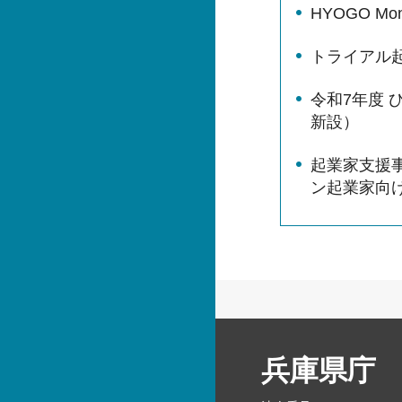
HYOGO Mono
トライアル
令和7年度
新設）
起業家支援事
ン起業家向
兵庫県庁