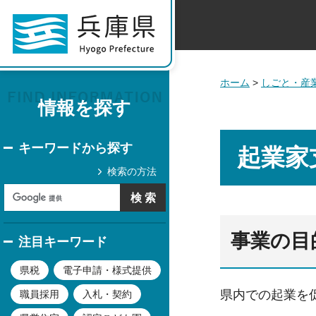
ホーム
>
しごと・産
情報を探す
キーワードから探す
起業家
検索の方法
事業の目
注目キーワード
県税
電子申請・様式提供
県内での起業を
職員採用
入札・契約