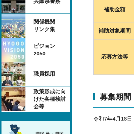
兵庫県警察
補助金額
関係機関
リンク集
補助対象期間
ビジョン
2050
応募方法等
職員採用
政策形成に向
募集期間
けた各種検討
会等
令和7年4月18