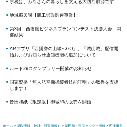
県税は、みなさんの暮らしを支える大切な財源です
地域振興課【商工労政関連事業】
第3回 西播磨ビジネスプランコンテスト決勝大会 開
催結果
ARアプリ「西播磨の山城へGO」、「城山城」配信開
始およびお知らせ通知機能の追加について
ルート29スタンプラリー開催のお知らせ
国家資格「無人航空機操縦者技能証明」の取得を支援
します！
皆田和紙【限定版】御城印の販売を開始
ホーム
>
県政情報・統計（県政情報）
>
県民局・県民センター情報
>
西播磨県