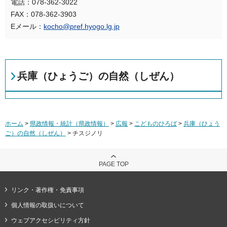
電話：078-362-3022
FAX：078-362-3903
Eメール：
kocho@pref.hyogo.lg.jp
兵庫（ひょうご）の自然（しぜん）
ホーム
>
県政情報・統計（県政情報）
>
広報
>
こどものひろば
>
兵庫（ひょう
ご）の自然（しぜん）
> チスジノリ
PAGE TOP
リンク・著作権・免責事項
個人情報の取扱いについて
ウェブアクセシビリティ方針