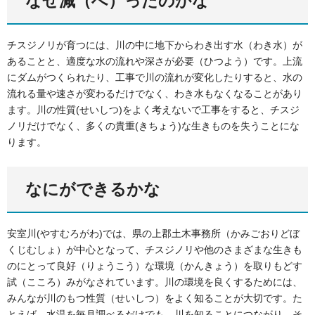
なぜ減（へ）ったのかな
チスジノリが育つには、川の中に地下からわき出す水（わき水）が
あることと、適度な水の流れや深さが必要（ひつよう）です。上流
にダムがつくられたり、工事で川の流れが変化したりすると、水の
流れる量や速さが変わるだけでなく、わき水もなくなることがあり
ます。川の性質(せいしつ)をよく考えないで工事をすると、チスジ
ノリだけでなく、多くの貴重(きちょう)な生きものを失うことにな
ります。
なにができるかな
安室川(やすむろがわ)では、県の上郡土木事務所（かみごおりどぼ
くじむしょ）が中心となって、チスジノリや他のさまざまな生きも
のにとって良好（りょうこう）な環境（かんきょう）を取りもどす
試（こころ）みがなされています。川の環境を良くするためには、
みんなが川のもつ性質（せいしつ）をよく知ることが大切です。た
とえば、水温を毎月調べるだけでも、川を知ることにつながり、そ