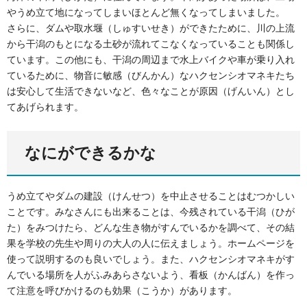
やうめ立て地になってしまいほとんど無くなってしまいました。
さらに、ダムや取水堰（しゅすいせき）ができたために、川の上流
から干潟のもとになる土砂が流れてこなくなっていることも関係し
ています。この他にも、干潟の周辺まで水上バイクや車が乗り入れ
ているために、物音に敏感（びんかん）なハクセンシオマネキたち
は安心して生活できないなど、色々なことが原因（げんいん）とし
てあげられます。
なにができるかな
うめ立てやダムの建設（けんせつ）を中止させることはむつかしい
ことです。みなさんにも出来ることは、今残されている干潟（ひが
た）をみつけたら、どんな生き物がすんでいるかを調べて、その結
果を学校の先生や周りの大人の人に伝えましょう。ホームページを
使って説明するのも良いでしょう。また、ハクセンシオマネキがす
んでいる場所を人がふみあらさないよう、看板（かんばん）を作っ
て注意を呼びかけるのも効果（こうか）があります。